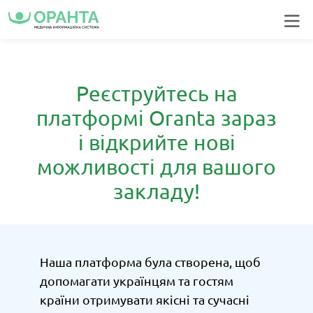
Головна
Бронювання
keyboard_arrow_left
більше
Реєструйтесь на
Вхід | Реєстрація
платформі Oranta зараз
і відкрийте нові
можливості для вашого
закладу!
Наша платформа була створена, щоб
допомагати українцям та гостям
країни отримувати якісні та сучасні