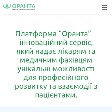
Головна
Бронювання
keyboard_arrow_left
більше
Платформа “Оранта” –
Вхід | Реєстрація
інноваційний сервіс,
який надає лікарям та
медичним фахівцям
унікальні можливості
для професійного
розвитку та взаємодії з
пацієнтами.